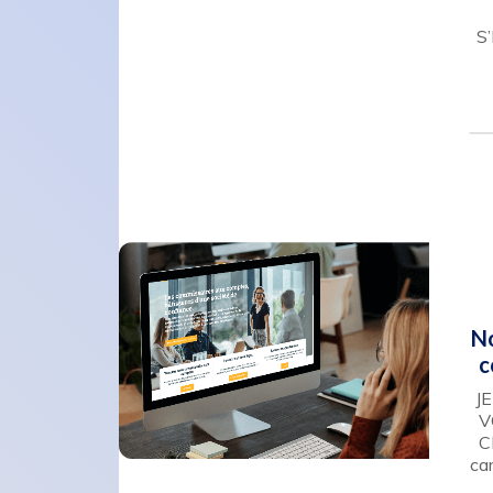
S
N
c
JE
V
C
ca