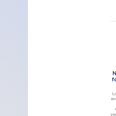
N
f
L
en
vo