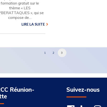
formation gratuit sur le
thème « LES
YBERATTAQUES », qui se
compose de…
LIRE LA SUITE
1
2
3
CC Réunion-
Suivez-nous
tte