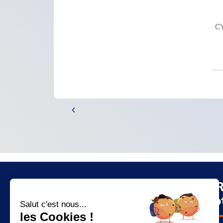
C
Liens utiles
La CR
Mayo
Salut c'est nous...
les Cookies !
Qui sommes-nous