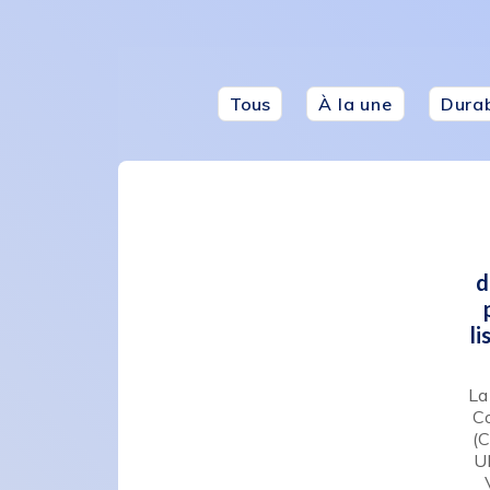
Tous
À la une
Durab
d
l
La
C
(
U