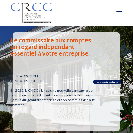
Le commissaire aux comptes,
LA CRCC
un regard indépendant
essentiel à votre entreprise.
LE ROLE ET LES MISSIONS DU CAC
À LA UNE
JE NE VOIS QU’ELLE.
JE NE VOIS QUE LUI.
VOUS ÊTES
Pour en savoir plus, cliquez ici
En 2025, la CNCC a lancé une nouvelle campagne de
communication éclairant la relation de confiance qui
OBLIGATIONS RÉGLEMENTAIRES
unit un dirigeant d’entreprise et son commissaire aux
comptes.