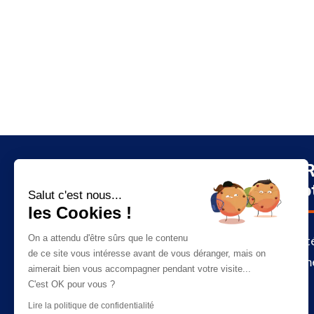
Liens utiles
La CR
Mayo
Salut c'est nous...
les Cookies !
Qui sommes-nous
On a attendu d'être sûrs que le contenu
Actualit
L'équipe
de ce site vous intéresse avant de vous déranger, mais on
Évènem
Mentions légales
aimerait bien vous accompagner pendant votre visite...
Charte de confidentialité
C'est OK pour vous ?
Politique des cookies
Lire la politique de confidentialité