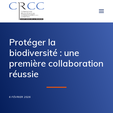
LA CRCC
Protéger la
LE ROLE ET LES MISSIONS DU CAC
biodiversité : une
À LA UNE
première collaboration
réussie
VOUS ÊTES
OBLIGATIONS RÉGLEMENTAIRES
6 FÉVRIER 2026