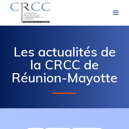
LA CRCC
Les actualités de
LE ROLE ET LES MISSIONS DU CAC
la CRCC de
À LA UNE
Réunion-Mayotte
VOUS ÊTES
OBLIGATIONS RÉGLEMENTAIRES