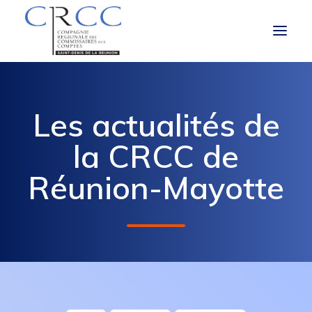
LA CRCC
Les actualités de
LE ROLE ET LES MISSIONS DU CAC
la CRCC de
À LA UNE
Réunion-Mayotte
VOUS ÊTES
OBLIGATIONS RÉGLEMENTAIRES