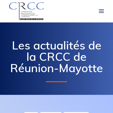
LA CRCC
Les actualités de
LE ROLE ET LES MISSIONS DU CAC
la CRCC de
À LA UNE
Réunion-Mayotte
VOUS ÊTES
OBLIGATIONS RÉGLEMENTAIRES