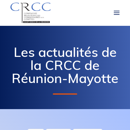
LA CRCC
Les actualités de
LE ROLE ET LES MISSIONS DU CAC
la CRCC de
À LA UNE
Réunion-Mayotte
VOUS ÊTES
OBLIGATIONS RÉGLEMENTAIRES