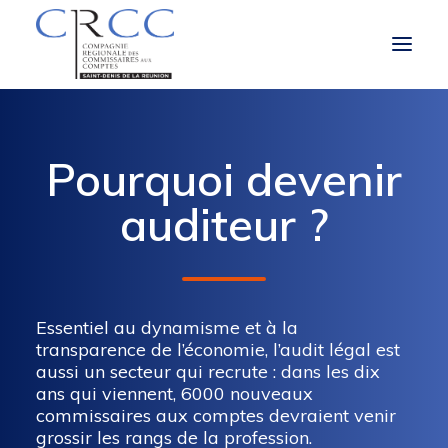
LA CRCC
Pourquoi devenir
LE ROLE ET LES MISSIONS DU CAC
auditeur ?
À LA UNE
VOUS ÊTES
Essentiel au dynamisme et à la
OBLIGATIONS RÉGLEMENTAIRES
transparence de l’économie, l’audit légal est
aussi un secteur qui recrute : dans les dix
ans qui viennent, 6000 nouveaux
commissaires aux comptes devraient venir
grossir les rangs de la profession.